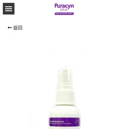
×
商品分類
返回
關於倍療善
所有商品分類
HOCl殺菌效能
倍療善的優點
網店選購
HOCl報章報導
Shop now